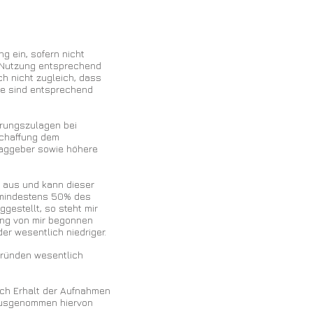
g ein, sofern nicht
r Nutzung entsprechend
h nicht zugleich, dass
ese sind entsprechend
terungszulagen bei
schaffung dem
raggeber sowie höhere
ig aus und kann dieser
f mindestens 50% des
gestellt, so steht mir
tung von mir begonnen
er wesentlich niedriger.
 Gründen wesentlich
ach Erhalt der Aufnahmen
 Ausgenommen hiervon