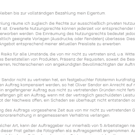
bleiben bis zur vollständigen Bezahlung mein Eigentum.
hlung räume ich zugleich die Rechte zur ausschließlich privaten Nutzun
rt ist. Erweiterte Nutzungsrechte können jederzeit vor entsprechende
 erworben werden. Die Einräumung des Nutzungsrechts bedeutet jedoc
ltlich geeignete Vorlagen (Ausdrucke, oder Feindaten) überlasse. Di
ngebot entsprechend meiner aktuellen Preisliste zu erwerben.
Risiko für alle Umstände, die von mir nicht zu vertreten sind; u.a. Wit
s Bereitstellen von Produkten, Präsenz der Requisiten, soweit die Be
perren, Nichterscheinen von angekündigten Bevollmächtigten der Auft
er Sandor nicht zu vertreten hat, ein festgebuchter Fototermin kurzfrist
ren Auftrag kompensiert werden, so hat Oliver Sandor ein Anrecht au
in angefangener Auftrag aus nicht zu vertretenden Gründen nicht fertig
efangen gilt ein Auftrag, wenn mit der vertraglich geschuldeten Leis
bt der Nachweis offen, ein Schaden sei überhaupt nicht entstanden od
rung des Auftrags vorgesehene Zeit aus von mir nicht zu vertretenden
 Honorarerhöhung in angemessenem Verhältnis verlangen.
lcher Art, kann der Auftraggeber nur innerhalb von 5 Arbeitstagen n
 dieser Frist gelten die Fotografien als auftragsgemäß angenommen.