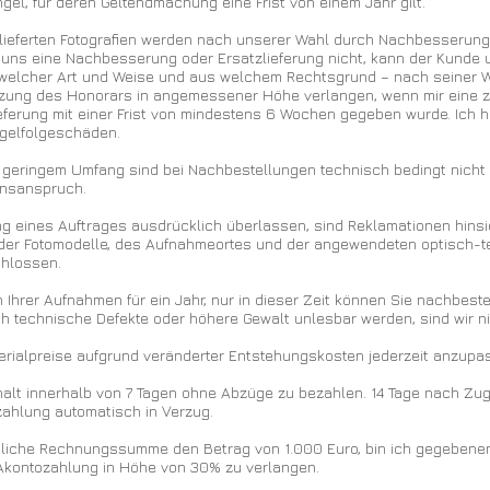
ngel, für deren Geltendmachung eine Frist von einem Jahr gilt.
elieferten Fotografien werden nach unserer Wahl durch Nachbesserun
t uns eine Nachbesserung oder Ersatzlieferung nicht, kann der Kunde 
 welcher Art und Weise und aus welchem Rechtsgrund – nach seiner
zung des Honorars in angemessener Höhe verlangen, wenn mir eine zw
ferung mit einer Frist von mindestens 6 Wochen gegeben wurde. Ich ha
ngelfolgeschäden.
n geringem Umfang sind bei Nachbestellungen technisch bedingt nicht
onsanspruch.
tung eines Auftrages ausdrücklich überlassen, sind Reklamationen hinsi
 der Fotomodelle, des Aufnahmeortes und der angewendeten optisch-
chlossen.
en Ihrer Aufnahmen für ein Jahr, nur in dieser Zeit können Sie nachbestel
h technische Defekte oder höhere Gewalt unlesbar werden, sind wir ni
Materialpreise aufgrund veränderter Entstehungskosten jederzeit anzupa
halt innerhalb von 7 Tagen ohne Abzüge zu bezahlen. 14 Tage nach Zu
zahlung automatisch in Verzug.
htliche Rechnungssumme den Betrag von 1.000 Euro, bin ich gegebenen
 Akontozahlung in Höhe von 30% zu verlangen.