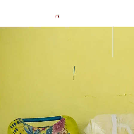
oliver
sand
o
r