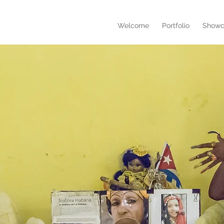
Welcome
Portfolio
Showc