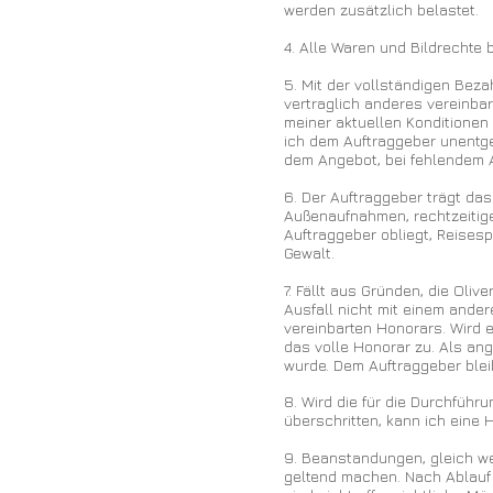
werden zusätzlich belastet.
4. Alle Waren und Bildrechte 
5. Mit der vollständigen Beza
vertraglich anderes vereinba
meiner aktuellen Konditionen
ich dem Auftraggeber unentge
dem Angebot, bei fehlendem A
6. Der Auftraggeber trägt das 
Außenaufnahmen, rechtzeitige
Auftraggeber obliegt, Reises
Gewalt.
7. Fällt aus Gründen, die Oliv
Ausfall nicht mit einem ande
vereinbarten Honorars. Wird e
das volle Honorar zu. Als ang
wurde. Dem Auftraggeber blei
8. Wird die für die Durchfüh
überschritten, kann ich eine
9. Beanstandungen, gleich we
geltend machen. Nach Ablauf