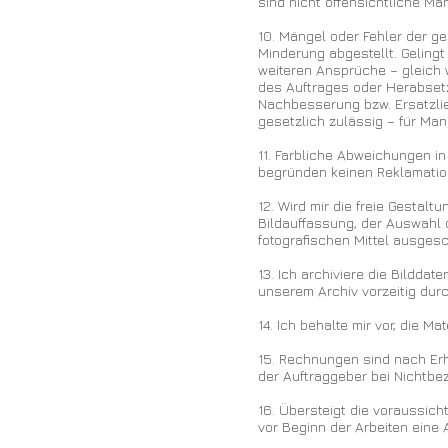
sind nicht offensichtliche Mä
10. Mängel oder Fehler der g
Minderung abgestellt. Geling
weiteren Ansprüche – gleich
des Auftrages oder Herabset
Nachbesserung bzw. Ersatzlie
gesetzlich zulässig – für Ma
11. Farbliche Abweichungen i
begründen keinen Reklamati
12. Wird mir die freie Gestal
Bildauffassung, der Auswahl
fotografischen Mittel ausges
13. Ich archiviere die Bilddat
unserem Archiv vorzeitig durc
14. Ich behalte mir vor, die 
15. Rechnungen sind nach Er
der Auftraggeber bei Nichtbe
16. Übersteigt die voraussic
vor Beginn der Arbeiten eine