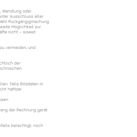
g, Wandlung oder
unter Ausschluss aller
 Wahl Rückgängigmachung
eite Möglichkeit zur
fte nicht – soweit
 zu vermeiden, und
chtlich der
technischen
len. Falls Bilddaten in
cht haftbar.
ssen.
gang der Rechnung gerät
falls berechtigt, noch